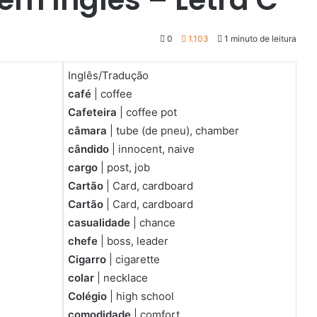
0
1.103
1 minuto de leitura
Inglês/Tradução
café
| coffee
Cafeteira
| coffee pot
câmara
| tube (de pneu), chamber
cândido
| innocent, naive
cargo
| post, job
Cartão
| Card, cardboard
Cartão
| Card, cardboard
casualidade
| chance
chefe
| boss, leader
Cigarro
| cigarette
colar
| necklace
Colégio
| high school
comodidade
| comfort