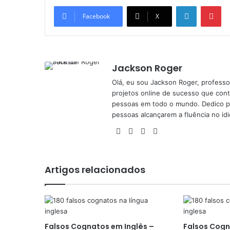
Linkedin
Pi
Facebook
X
Jackson Roger
Olá, eu sou Jackson Roger, professor
projetos online de sucesso que cont
pessoas em todo o mundo. Dedico pa
pessoas alcançarem a fluência no id
Facebook
X
YouTube
Instagram
Artigos relacionados
Falsos Cognatos em Inglês –
Falsos Cogn