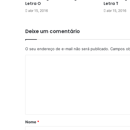
Letra O
Letra T
abr 15, 2016
abr 15, 2016
Deixe um comentário
O seu endereço de e-mail não será publicado.
Campos ob
C
o
m
e
n
t
á
r
Nome
*
i