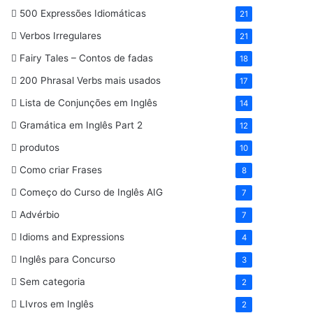
500 Expressões Idiomáticas
21
Verbos Irregulares
21
Fairy Tales – Contos de fadas
18
200 Phrasal Verbs mais usados
17
Lista de Conjunções em Inglês
14
Gramática em Inglês Part 2
12
produtos
10
Como criar Frases
8
Começo do Curso de Inglês AIG
7
Advérbio
7
Idioms and Expressions
4
Inglês para Concurso
3
Sem categoria
2
LIvros em Inglês
2