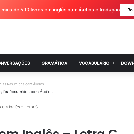
a mais de
590 livros
em inglês com áudios e tradução
Bai
ONVERSAÇÕES
GRAMÁTICA
VOCABULÁRIO
DOWN
nglês Resumidos com Áudios
 em Inglês – Letra C
em Inglês – Letra C