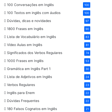
100 Conversações em Inglês
100
100 Textos em inglês com áudios
100
Dúvidas, dicas e novidades
97
1800 Frases em Inglês
90
Lista de Vocabulário em Inglês
83
Vídeo Aulas em Inglês
81
Significados dos Verbos Regulares
74
1000 Frases em Inglês
53
Gramática em Inglês Part 1
30
Lista de Adjetivos em Inglês
24
Verbos Regulares
23
Inglês para Enem
22
Dúvidas Frequentes
22
180 Falsos Cognatos em Inglês
21