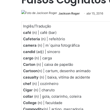
Jackson Roger
abr 15, 2016
Inglês/Tradução
café
(n) | café (bar)
Cafeteria
(n) | refeitório
camera
(n) | m´quina fotográfica
candid
(adj) | sincero
cargo
(n) | carga
Carton
(n) | caixa de papelão
Cartoon
(n) | cartum, desenho animado
casualty
(n) | baixa, vitíma de acidente
chef
(n) | cozinheiro
Cigar
(n) | charuto
collar
(n) | gola, colarinho, coleira
College
(n) | faculdade
Commodity
(n) | artigo, mercadoria