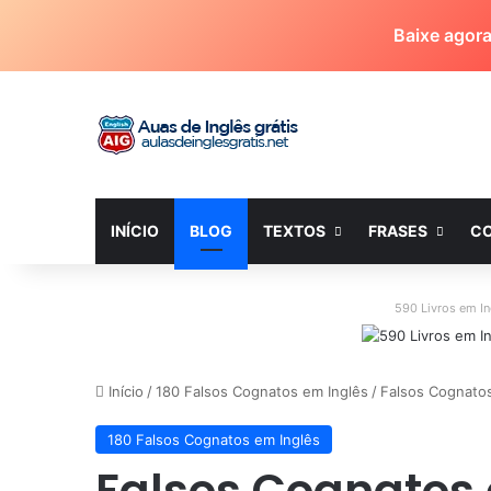
Baixe agor
INÍCIO
BLOG
TEXTOS
FRASES
C
590 Livros em I
Início
/
180 Falsos Cognatos em Inglês
/
Falsos Cognatos
180 Falsos Cognatos em Inglês
Falsos Cognatos 