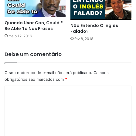
Quando Usar Can, Could E
Não Entendo O Inglês
Be Able To Nas Frases
Falado?
maio 12, 2016
fev 8, 2018
Deixe um comentário
O seu endereço de e-mail não será publicado.
Campos
obrigatórios são marcados com
*
C
o
m
e
n
t