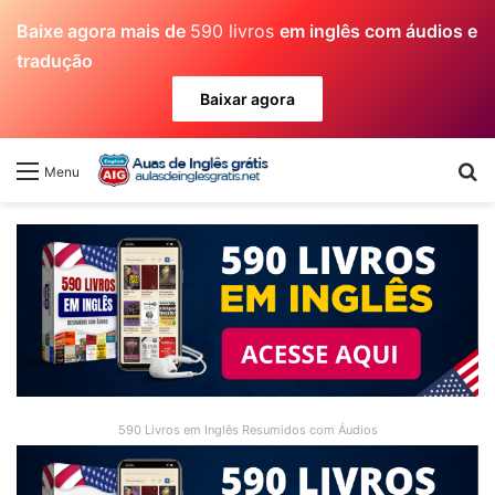
Baixe agora mais de
590 livros
em inglês com áudios e
tradução
Baixar agora
Pr
Menu
590 Livros em Inglês Resumidos com Áudios