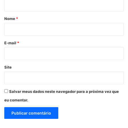
á
r
Nome
*
i
o
*
E-mail
*
Site
Salvar meus dados neste navegador para a próxima vez que
eu comentar.