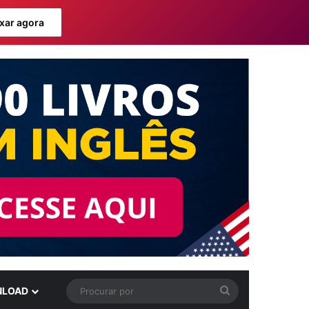
xar agora
Procurar
LOAD