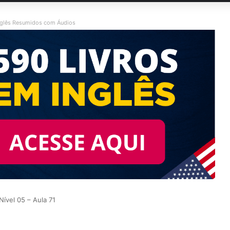
nglês Resumidos com Áudios
Nível 05 – Aula 71