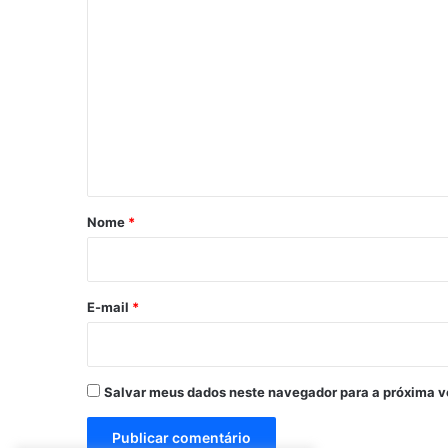
C
o
m
e
n
t
á
r
Nome
*
i
o
*
E-mail
*
Salvar meus dados neste navegador para a próxima v