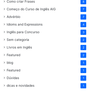
Como criar Frases
8
Começo do Curso de Inglês AIG
7
Advérbio
7
Idioms and Expressions
4
Inglês para Concurso
3
Sem categoria
2
LIvros em Inglês
2
Featured
2
blog
1
Featured
1
Dúvidas
1
dicas e novidades
1