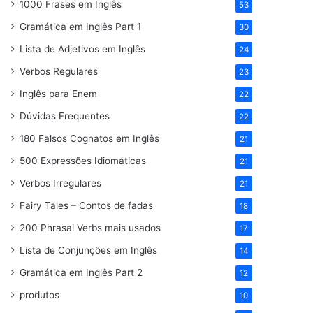
1000 Frases em Inglês
53
Gramática em Inglês Part 1
30
Lista de Adjetivos em Inglês
24
Verbos Regulares
23
Inglês para Enem
22
Dúvidas Frequentes
22
180 Falsos Cognatos em Inglês
21
500 Expressões Idiomáticas
21
Verbos Irregulares
21
Fairy Tales – Contos de fadas
18
200 Phrasal Verbs mais usados
17
Lista de Conjunções em Inglês
14
Gramática em Inglês Part 2
12
produtos
10