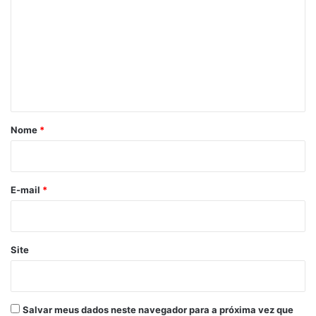
m
e
n
t
á
r
Nome
*
i
o
*
E-mail
*
Site
Salvar meus dados neste navegador para a próxima vez que