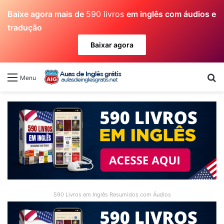
Baixe agora mais de
590 livros
em inglês com áudios e
tradução
Baixar agora
Pr
Menu
590 Livros em Inglês Resumidos com Áudios