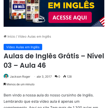
Início
/
Vídeo Aulas em Inglês
Vídeo Aulas em Inglês
Aulas de Inglês Grátis – Nível
03 – Aula 46
Jackson Roger
abr 3, 2017
0
128
Menos de um minuto
Bem vindo a nossa aula do nosso cursinho de Inglês.
Lembrando que esta vídeo aula é apenas um
complemento. Aqui no site Tem mais de 1.300 aulas em