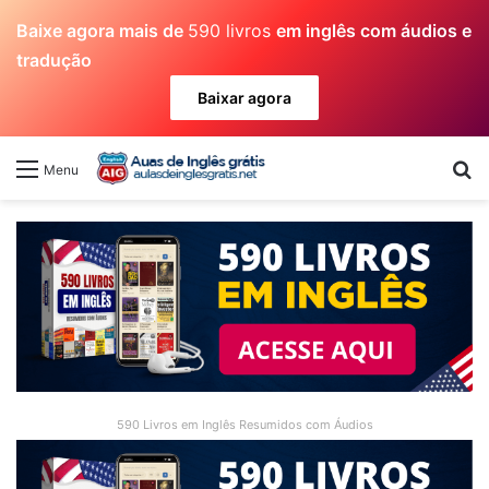
Baixe agora mais de
590 livros
em inglês com áudios e
tradução
Baixar agora
Pr
Menu
590 Livros em Inglês Resumidos com Áudios