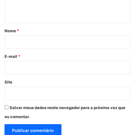
n
t
á
r
Nome
*
i
o
*
E-mail
*
Site
Salvar meus dados neste navegador para a próxima vez que
eu comentar.