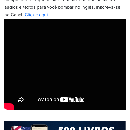
áudios e textos para você bombar no inglês. Inscreva-se
no Canal!
Clique aqui