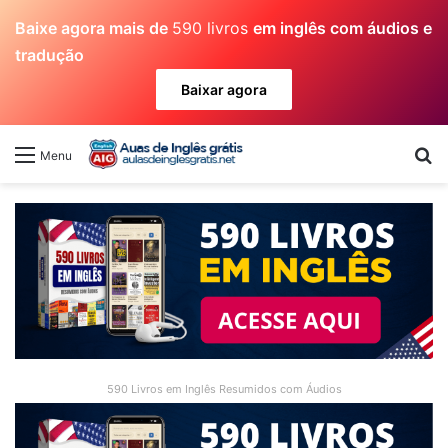
Baixe agora mais de
590 livros
em inglês com áudios e
tradução
Baixar agora
Pr
Menu
590 Livros em Inglês Resumidos com Áudios