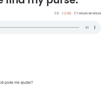
0
2.162
1 minuto de leitura
ocê pode me ajudar?