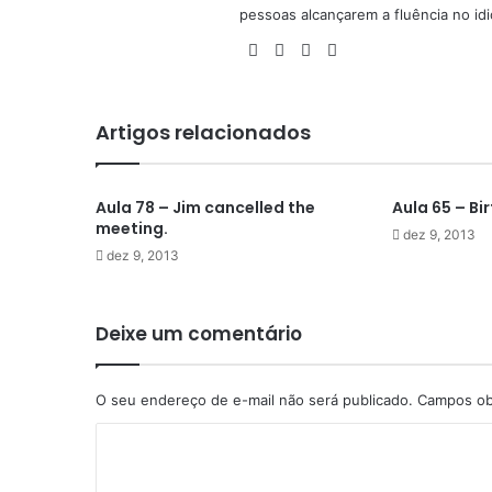
pessoas alcançarem a fluência no id
Facebook
X
YouTube
Instagram
Artigos relacionados
Aula 78 – Jim cancelled the
Aula 65 – Bi
meeting.
dez 9, 2013
dez 9, 2013
Deixe um comentário
O seu endereço de e-mail não será publicado.
Campos ob
C
o