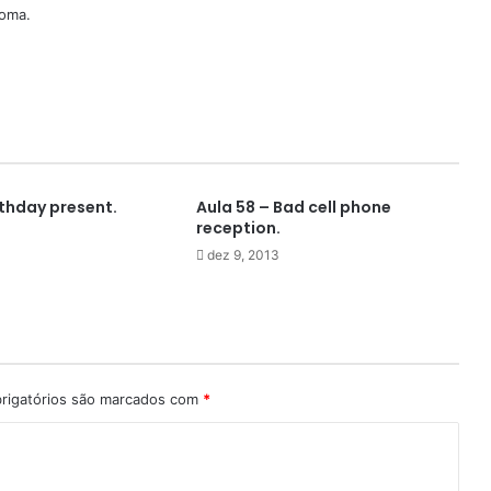
ioma.
rthday present.
Aula 58 – Bad cell phone
reception.
dez 9, 2013
rigatórios são marcados com
*