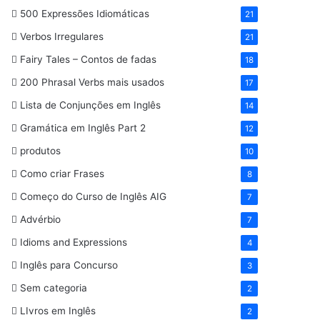
500 Expressões Idiomáticas
21
Verbos Irregulares
21
Fairy Tales – Contos de fadas
18
200 Phrasal Verbs mais usados
17
Lista de Conjunções em Inglês
14
Gramática em Inglês Part 2
12
produtos
10
Como criar Frases
8
Começo do Curso de Inglês AIG
7
Advérbio
7
Idioms and Expressions
4
Inglês para Concurso
3
Sem categoria
2
LIvros em Inglês
2