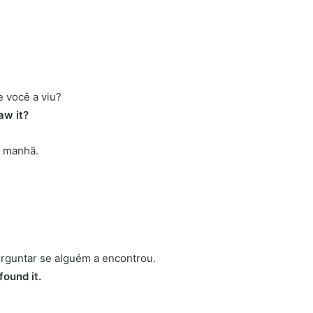
e você a viu?
aw it?
a manhã.
perguntar se alguém a encontrou.
found it.