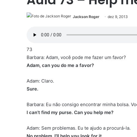
Jackson Roger
dez 9, 2013
73
Barbara: Adam, você pode me fazer um favor?
Adam, can you do me a favor?
Adam: Claro.
Sure.
Barbara: Eu não consigo encontrar minha bolsa. V
I can’t find my purse. Can you help me?
Adam: Sem problemas. Eu te ajudo a procurá-la.
No problem, I’ll help you look for it.