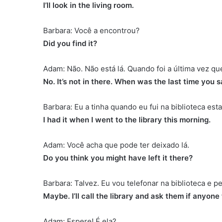
I’ll look in the living room.
Barbara: Você a encontrou?
Did you find it?
Adam: Não. Não está lá. Quando foi a última vez qu
No. It’s not in there. When was the last time you s
Barbara: Eu a tinha quando eu fui na biblioteca est
I had it when I went to the library this morning.
Adam: Você acha que pode ter deixado lá.
Do you think you might have left it there?
Barbara: Talvez. Eu vou telefonar na biblioteca e 
Maybe. I’ll call the library and ask them if anyone 
Adam: Espere! É ela?