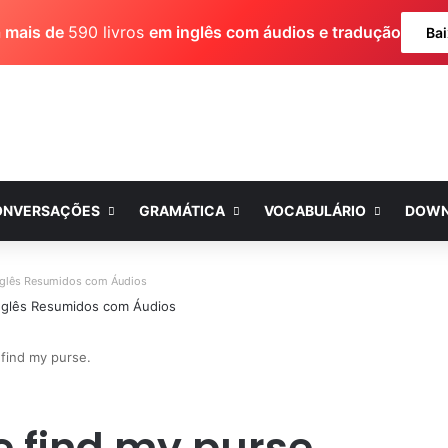
a mais de
590 livros
em inglês com áudios e tradução
Bai
ONVERSAÇÕES
GRAMÁTICA
VOCABULÁRIO
DOWN
nglês Resumidos com Áudios
 find my purse.
e find my purse.