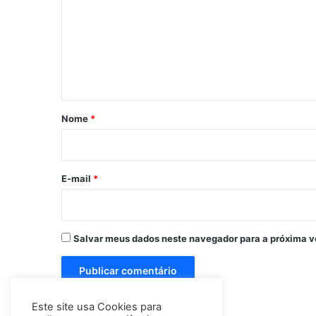
m
e
n
t
á
r
Nome
*
i
o
*
E-mail
*
Salvar meus dados neste navegador para a próxima v
Este site usa Cookies para