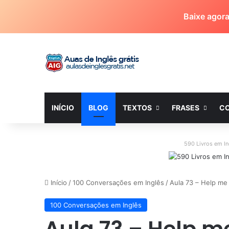
Baixe agor
INÍCIO
BLOG
TEXTOS
FRASES
C
590 Livros em I
Início
/
100 Conversações em Inglês
/
Aula 73 – Help me
100 Conversações em Inglês
Aula 73 – Help m