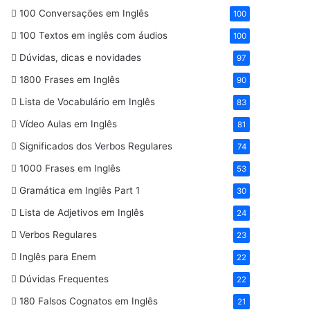
100 Conversações em Inglês
100
100 Textos em inglês com áudios
100
Dúvidas, dicas e novidades
97
1800 Frases em Inglês
90
Lista de Vocabulário em Inglês
83
Vídeo Aulas em Inglês
81
Significados dos Verbos Regulares
74
1000 Frases em Inglês
53
Gramática em Inglês Part 1
30
Lista de Adjetivos em Inglês
24
Verbos Regulares
23
Inglês para Enem
22
Dúvidas Frequentes
22
180 Falsos Cognatos em Inglês
21