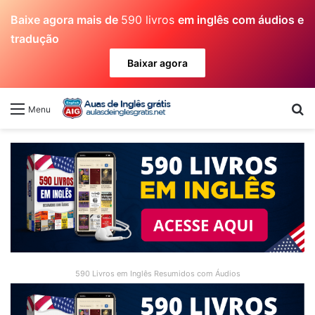
Baixe agora mais de
590 livros
em inglês com áudios e
tradução
Baixar agora
Pr
Menu
590 Livros em Inglês Resumidos com Áudios