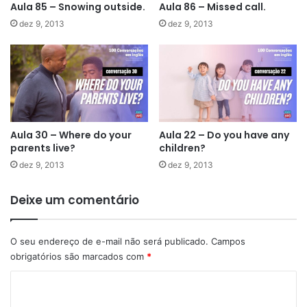
Aula 85 – Snowing outside.
Aula 86 – Missed call.
dez 9, 2013
dez 9, 2013
Aula 30 – Where do your
Aula 22 – Do you have any
parents live?
children?
dez 9, 2013
dez 9, 2013
Deixe um comentário
O seu endereço de e-mail não será publicado.
Campos
obrigatórios são marcados com
*
C
o