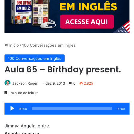
Início
/
100 Conversações em Inglês
100 Conversações em Inglês
Aula 65 – Birthday present.
Jackson Roger
dez 9, 2013
0
2.925
1 minuto de leitura
Tocador
00:00
00:00
de
áudio
Jimmy: Angela, entre.
Angela, come in.