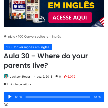
Início
/
100 Conversações em Inglês
100 Conversações em Inglês
Aula 30 – Where do your
parents live?
Jackson Roger
dez 9, 2013
0
6.079
1 minuto de leitura
Tocador
00:00
00:00
de
30
áudio