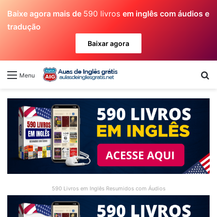
Baixe agora mais de
590 livros
em inglês com áudios e
tradução
Baixar agora
Pr
Menu
590 Livros em Inglês Resumidos com Áudios