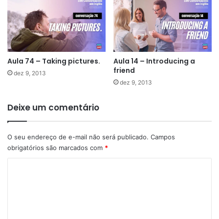
Aula 74 – Taking pictures.
Aula 14 – Introducing a
friend
dez 9, 2013
dez 9, 2013
Deixe um comentário
O seu endereço de e-mail não será publicado.
Campos
obrigatórios são marcados com
*
C
o
m
e