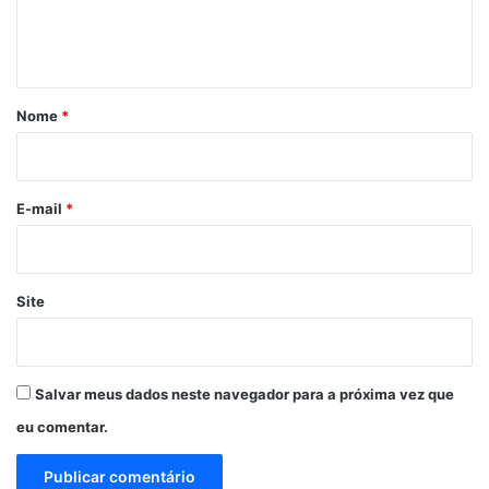
n
t
á
r
Nome
*
i
o
*
E-mail
*
Site
Salvar meus dados neste navegador para a próxima vez que
eu comentar.