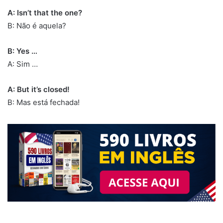
A: Isn’t that the one?
B: Não é aquela?
B: Yes …
A: Sim …
A: But it’s closed!
B: Mas está fechada!