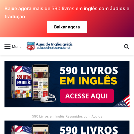
Baixe agora mais de
590 livros
em inglês com áudios e
tradução
Baixar agora
Pr
Menu
590 Livros em Inglês Resumidos com Áudios