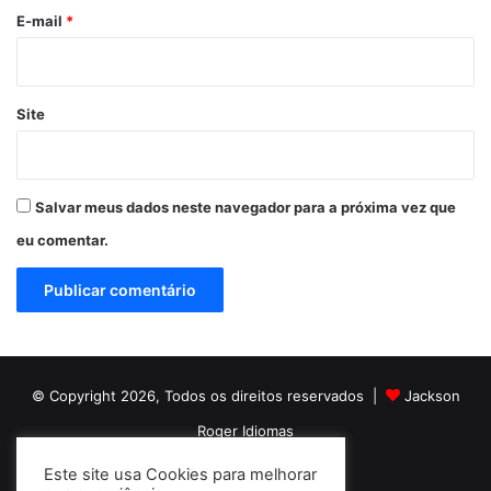
*
E-mail
*
Site
Salvar meus dados neste navegador para a próxima vez que
eu comentar.
© Copyright 2026, Todos os direitos reservados |
Jackson
Roger Idiomas
Este site usa Cookies para melhorar
Facebook
YouTube
Instagram