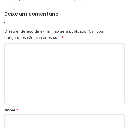
Deixe um comentário
O seu endereço de e-mail não será publicado.
Campos
obrigatórios são marcados com
*
C
o
m
e
n
t
á
r
Nome
*
i
o