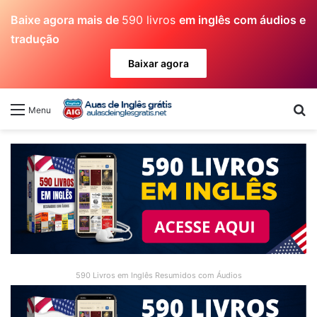
Baixe agora mais de
590 livros
em inglês com áudios e
tradução
Baixar agora
Pr
Menu
590 Livros em Inglês Resumidos com Áudios