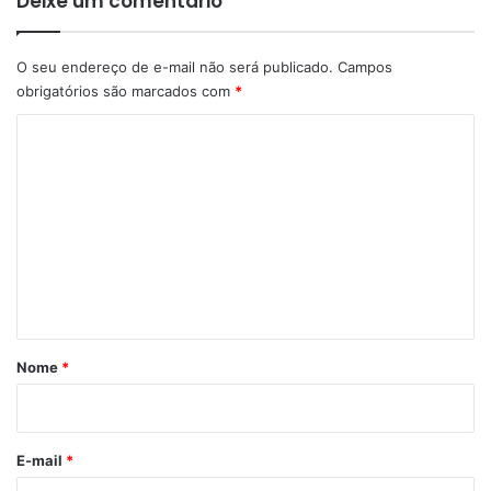
Deixe um comentário
O seu endereço de e-mail não será publicado.
Campos
obrigatórios são marcados com
*
C
o
m
e
n
t
á
r
Nome
*
i
o
*
E-mail
*