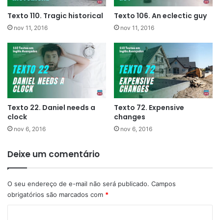
Texto 110. Tragic historical
Texto 106. An eclectic guy
nov 11, 2016
nov 11, 2016
Texto 22. Daniel needs a
Texto 72. Expensive
clock
changes
nov 6, 2016
nov 6, 2016
Deixe um comentário
O seu endereço de e-mail não será publicado.
Campos
obrigatórios são marcados com
*
C