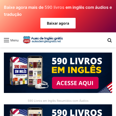
Baixe agora mais de
590 livros
em inglês com áudios e
tradução
Baixar agora
Pr
Menu
590 Livros em Inglês Resumidos com Áudios