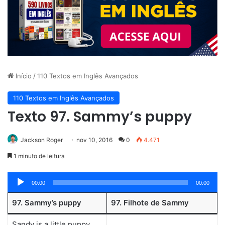
Início
/
110 Textos em Inglês Avançados
110 Textos em Inglês Avançados
Texto 97. Sammy’s puppy
Jackson Roger
nov 10, 2016
0
4.471
1 minuto de leitura
Tocador
00:00
00:00
de
97. Sammy’s puppy
97. Filhote de Sammy
áudio
Sandy is a little puppy.