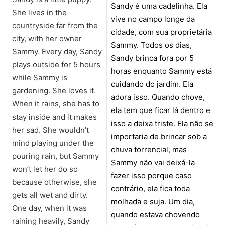
Sandy é uma cadelinha. Ela
She lives in the
vive no campo longe da
countryside far from the
cidade, com sua proprietária
city, with her owner
Sammy. Todos os dias,
Sammy. Every day, Sandy
Sandy brinca fora por 5
plays outside for 5 hours
horas enquanto Sammy está
while Sammy is
cuidando do jardim. Ela
gardening. She loves it.
adora isso. Quando chove,
When it rains, she has to
ela tem que ficar lá dentro e
stay inside and it makes
isso a deixa triste. Ela não se
her sad. She wouldn’t
importaria de brincar sob a
mind playing under the
chuva torrencial, mas
pouring rain, but Sammy
Sammy não vai deixá-la
won’t let her do so
fazer isso porque caso
because otherwise, she
contrário, ela fica toda
gets all wet and dirty.
molhada e suja. Um dia,
One day, when it was
quando estava chovendo
raining heavily, Sandy