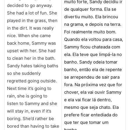
muito forte, Sandy decidiu ir
decided to go anyway.
de qualquer forma. Ela se
She had a lot of fun. She
divertiu muito. Ela brincou
played in the grass, then
na grama, e depois na terra.
in the dirt. It was really
Foi realmente muito bom.
nice. When she came
Quando ela voltou para casa,
back home, Sammy was
Sammy ficou chateada com
upset with her. She had
ela. Ela teve que limpá-la no
to clean her in the bath.
banho. Sandy odeia tomar
Sandy hates taking baths
banho, então ela de repente
so she suddenly
se arrependeu de sair para
regretted going outside.
fora. Na próxima vez que for
Next time it’s going to
chover, ela vai ouvir Sammy
rain, she is going to
e ela vai ficar lá dentro,
listen to Sammy and she
mesmo que seja chato. Ela
will stay in, even if it’s
prefere ficar entediada do
boring. She’d rather be
que ter que tomar um
bored than having to take
banho.