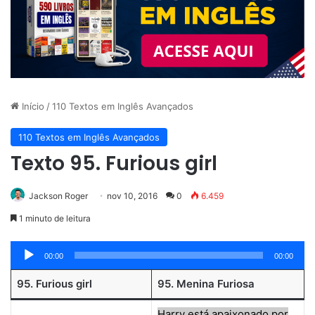
Início
/
110 Textos em Inglês Avançados
110 Textos em Inglês Avançados
Texto 95. Furious girl
Jackson Roger
nov 10, 2016
0
6.459
1 minuto de leitura
Tocador
00:00
00:00
de
95. Furious girl
95. Menina Furiosa
áudio
Harry está apaixonado por