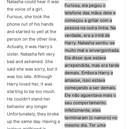
Natasha could hear it was
Furiosa, ela pegou o
the voice of a girl.
telefone das mãos dele e
Furious, she took the
começou a gritar com a
phone out of his hands
pessoa na outra linha. Na
and started to yell at the
verdade, era a irmã de
person on the other line.
Harry. Natasha sentiu-se
Actually, it was Harry’s
muito mal e envergonhada.
sister. Natasha felt very
Ela disse que estava
bad and ashamed. She
arrependida, mas era tarde
said she was sorry, but it
demais. Embora Harry a
was too late. Although
amasse, isso estava
Harry loved her, it was
começando a ser demais.
starting to be too much.
Ele não aguentava mais o
He couldn’t stand her
seu comportamento.
behavior any longer.
Infelizmente, eles
Unfortunately, they broke
terminaram (o namoro) no
up the same day. Having a
mesmo dia. Ter uma
jealous girlfriend is