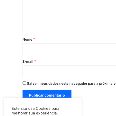
e
n
t
á
r
Nome
*
i
o
*
E-mail
*
Salvar meus dados neste navegador para a próxima v
Este site usa Cookies para
melhorar sua experiência.