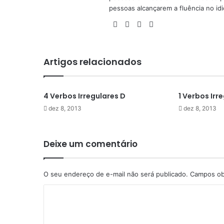
pessoas alcançarem a fluência no id
Facebook
X
YouTube
Instagram
Artigos relacionados
4 Verbos Irregulares D
1 Verbos Irr
dez 8, 2013
dez 8, 2013
Deixe um comentário
O seu endereço de e-mail não será publicado.
Campos ob
C
o
m