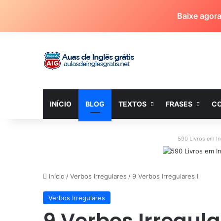
Baixe agor
INÍCIO
BLOG
TEXTOS
FRASES
C
590 Livros em I
Início
/
Verbos Irregulares
/
9 Verbos Irregulares I
Verbos Irregulares
9 Verbos Irregula