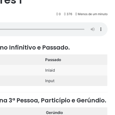
0
376
Menos de um minuto
no Infinitivo e Passado.
Passado
Inlaid
Input
na 3ª Pessoa, Particípio e Gerúndio.
Gerúndio