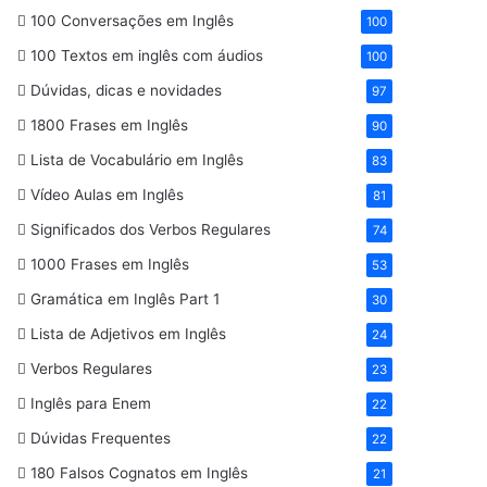
100 Conversações em Inglês
100
100 Textos em inglês com áudios
100
Dúvidas, dicas e novidades
97
1800 Frases em Inglês
90
Lista de Vocabulário em Inglês
83
Vídeo Aulas em Inglês
81
Significados dos Verbos Regulares
74
1000 Frases em Inglês
53
Gramática em Inglês Part 1
30
Lista de Adjetivos em Inglês
24
Verbos Regulares
23
Inglês para Enem
22
Dúvidas Frequentes
22
180 Falsos Cognatos em Inglês
21