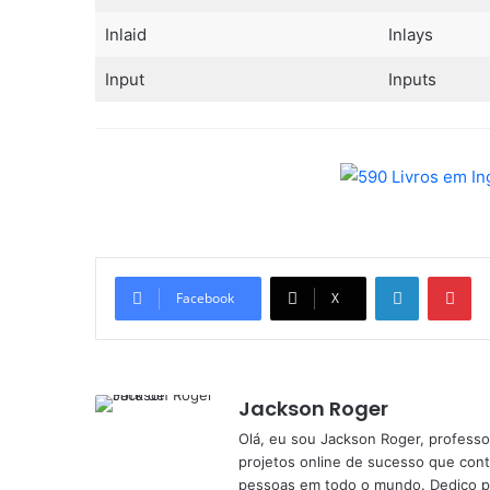
Inlaid
Inlays
Input
Inputs
Linkedin
Pi
Facebook
X
Jackson Roger
Olá, eu sou Jackson Roger, professor
projetos online de sucesso que cont
pessoas em todo o mundo. Dedico pa