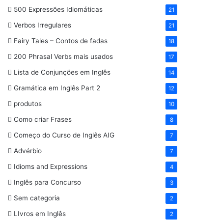
500 Expressões Idiomáticas
21
Verbos Irregulares
21
Fairy Tales – Contos de fadas
18
200 Phrasal Verbs mais usados
17
Lista de Conjunções em Inglês
14
Gramática em Inglês Part 2
12
produtos
10
Como criar Frases
8
Começo do Curso de Inglês AIG
7
Advérbio
7
Idioms and Expressions
4
Inglês para Concurso
3
Sem categoria
2
LIvros em Inglês
2