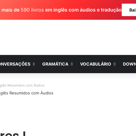
a mais de
590 livros
em inglês com áudios e tradução
Bai
ONVERSAÇÕES
GRAMÁTICA
VOCABULÁRIO
DOWN
nglês Resumidos com Áudios
res I