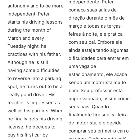
independente. Peter
autonomy and to be more
começa suas aulas de
independent. Peter
direção durante o mês de
starts his driving lessons
março e todas as terças-
during the month of
feiras à noite, ele pratica
March and every
com seu pai. Embora ele
Tuesday night, he
ainda esteja tendo algumas
practices with his father.
dificuldades para entrar em
Although he is still
uma vaga de
having some difficulties
estacionamento, ele acaba
to reverse into a parking
sendo um motorista muito
spot, he turns out to be a
bom. Seu professor está
really good driver. His
impressionado, assim como
teacher is impressed as
seus pais. Quando
well as his parents. When
finalmente tira sua carteira
he finally gets his driving
de motorista, ele decide
license, he decides to
comprar seu primeiro carro
buy his first car by
sozinho. Todo mundo está