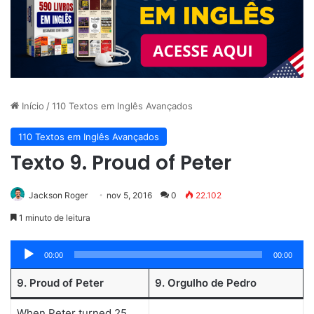
Início
/
110 Textos em Inglês Avançados
110 Textos em Inglês Avançados
Texto 9. Proud of Peter
Jackson Roger
nov 5, 2016
0
22.102
1 minuto de leitura
Tocador
00:00
00:00
de
9. Proud of Peter
9. Orgulho de Pedro
áudio
When Peter turned 25