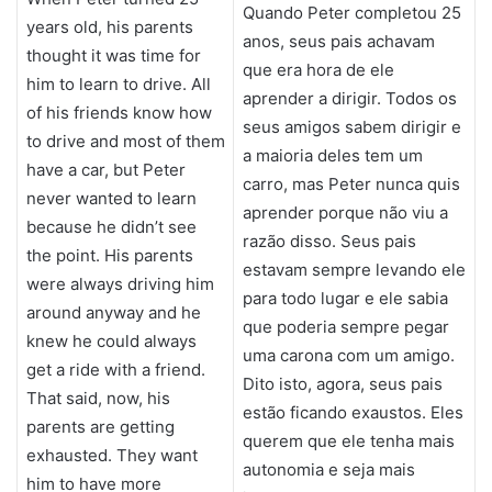
Quando Peter completou 25
years old, his parents
anos, seus pais achavam
thought it was time for
que era hora de ele
him to learn to drive. All
aprender a dirigir. Todos os
of his friends know how
seus amigos sabem dirigir e
to drive and most of them
a maioria deles tem um
have a car, but Peter
carro, mas Peter nunca quis
never wanted to learn
aprender porque não viu a
because he didn’t see
razão disso. Seus pais
the point. His parents
estavam sempre levando ele
were always driving him
para todo lugar e ele sabia
around anyway and he
que poderia sempre pegar
knew he could always
uma carona com um amigo.
get a ride with a friend.
Dito isto, agora, seus pais
That said, now, his
estão ficando exaustos. Eles
parents are getting
querem que ele tenha mais
exhausted. They want
autonomia e seja mais
him to have more