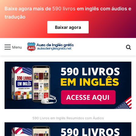
Baixe agora mais de
590 livros
em inglês com áudios e
tradução
Baixar agora
Pr
Menu
590 Livros em Inglês Resumidos com Áudios