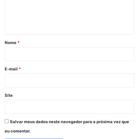
e
n
t
á
r
Nome
*
i
o
*
E-mail
*
Site
Salvar meus dados neste navegador para a próxima vez que
eu comentar.