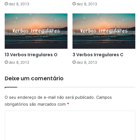
dez 8, 2013
dez 8, 2013
13 Verbos Irregulares O
3 Verbos Irregulares C
dez 8, 2013
dez 8, 2013
Deixe um comentário
O seu endereço de e-mail não será publicado.
Campos
obrigatórios são marcados com
*
C
o
m