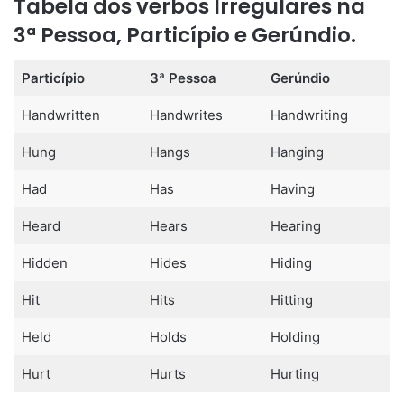
Tabela dos verbos Irregulares na
3ª Pessoa, Particípio e Gerúndio.
Particípio
3ª Pessoa
Gerúndio
Handwritten
Handwrites
Handwriting
Hung
Hangs
Hanging
Had
Has
Having
Heard
Hears
Hearing
Hidden
Hides
Hiding
Hit
Hits
Hitting
Held
Holds
Holding
Hurt
Hurts
Hurting