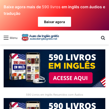
Baixe agora mais de
590 livros
em inglês com áudios e
tradução
Baixar agora
Pr
Menu
590 Livros em Inglês Resumidos com Áudios