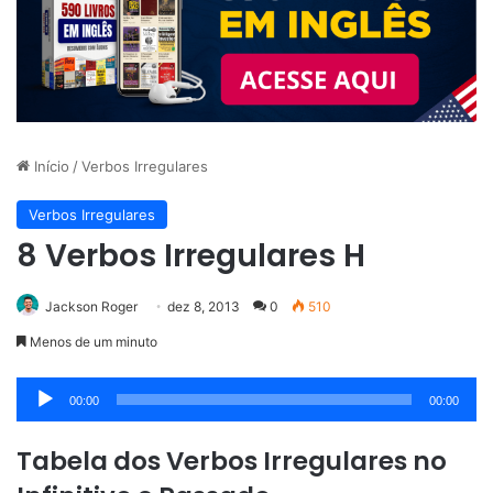
Início
/
Verbos Irregulares
Verbos Irregulares
8 Verbos Irregulares H
Jackson Roger
dez 8, 2013
0
510
Menos de um minuto
Tocador
00:00
00:00
de
áudio
Tabela dos Verbos Irregulares no