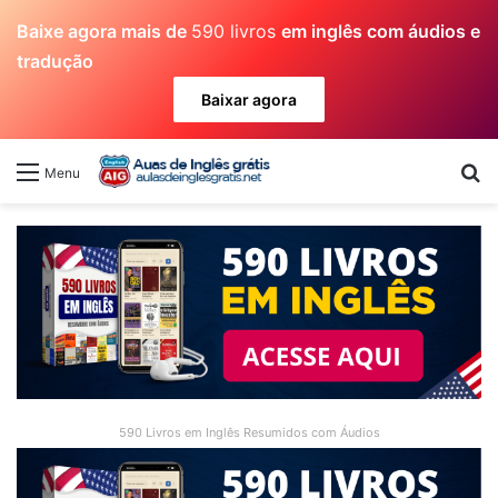
Baixe agora mais de
590 livros
em inglês com áudios e
tradução
Baixar agora
Pr
Menu
590 Livros em Inglês Resumidos com Áudios