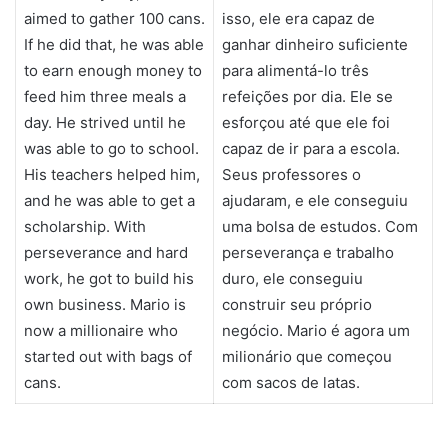
aimed to gather 100 cans.
isso, ele era capaz de
If he did that, he was able
ganhar dinheiro suficiente
to earn enough money to
para alimentá-lo três
feed him three meals a
refeições por dia. Ele se
day. He strived until he
esforçou até que ele foi
was able to go to school.
capaz de ir para a escola.
His teachers helped him,
Seus professores o
and he was able to get a
ajudaram, e ele conseguiu
scholarship. With
uma bolsa de estudos. Com
perseverance and hard
perseverança e trabalho
work, he got to build his
duro, ele conseguiu
own business. Mario is
construir seu próprio
now a millionaire who
negócio. Mario é agora um
started out with bags of
milionário que começou
cans.
com sacos de latas.