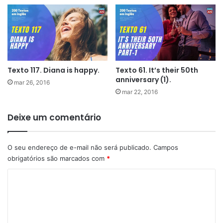
Texto 117. Diana is happy.
Texto 61. It’s their 50th
anniversary (1).
mar 26, 2016
mar 22, 2016
Deixe um comentário
O seu endereço de e-mail não será publicado.
Campos
obrigatórios são marcados com
*
C
o
m
e