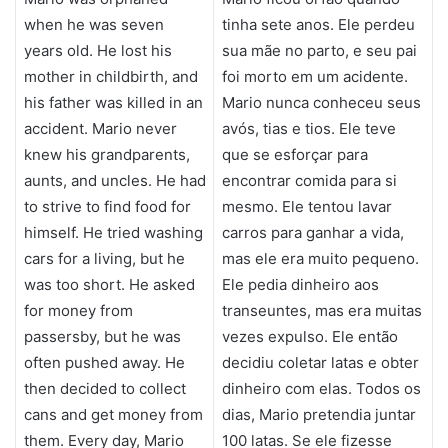
when he was seven
tinha sete anos. Ele perdeu
years old. He lost his
sua mãe no parto, e seu pai
mother in childbirth, and
foi morto em um acidente.
his father was killed in an
Mario nunca conheceu seus
accident. Mario never
avós, tias e tios. Ele teve
knew his grandparents,
que se esforçar para
aunts, and uncles. He had
encontrar comida para si
to strive to find food for
mesmo. Ele tentou lavar
himself. He tried washing
carros para ganhar a vida,
cars for a living, but he
mas ele era muito pequeno.
was too short. He asked
Ele pedia dinheiro aos
for money from
transeuntes, mas era muitas
passersby, but he was
vezes expulso. Ele então
often pushed away. He
decidiu coletar latas e obter
then decided to collect
dinheiro com elas. Todos os
cans and get money from
dias, Mario pretendia juntar
them. Every day, Mario
100 latas. Se ele fizesse