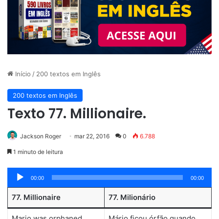
Início
/
200 textos em Inglês
200 textos em Inglês
Texto 77. Millionaire.
Jackson Roger
mar 22, 2016
0
6.788
1 minuto de leitura
Tocador
00:00
00:00
de
77. Millionaire
77. Milionário
áudio
Mario was orphaned
Mário ficou órfão quando