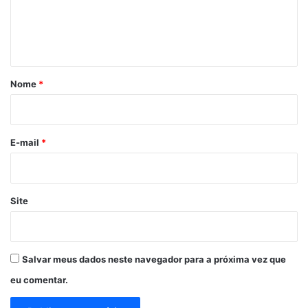
n
t
á
r
Nome
*
i
o
*
E-mail
*
Site
Salvar meus dados neste navegador para a próxima vez que
eu comentar.