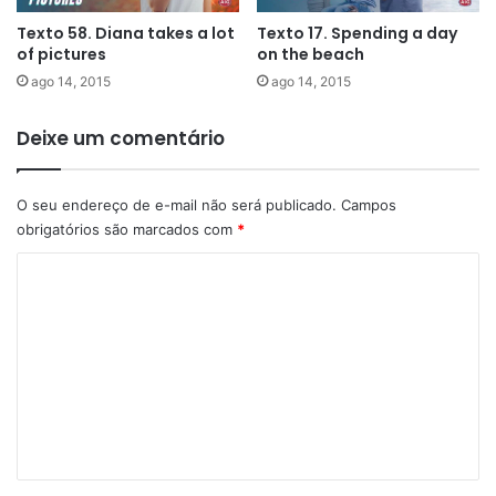
Texto 58. Diana takes a lot
Texto 17. Spending a day
of pictures
on the beach
ago 14, 2015
ago 14, 2015
Deixe um comentário
O seu endereço de e-mail não será publicado.
Campos
obrigatórios são marcados com
*
C
o
m
e
n
t
á