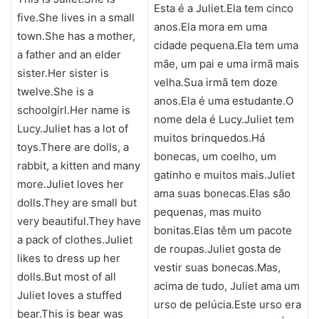
Esta é a Juliet.Ela tem cinco
five.She lives in a small
anos.Ela mora em uma
town.She has a mother,
cidade pequena.Ela tem uma
a father and an elder
mãe, um pai e uma irmã mais
sister.Her sister is
velha.Sua irmã tem doze
twelve.She is a
anos.Ela é uma estudante.O
schoolgirl.Her name is
nome dela é Lucy.Juliet tem
Lucy.Juliet has a lot of
muitos brinquedos.Há
toys.There are dolls, a
bonecas, um coelho, um
rabbit, a kitten and many
gatinho e muitos mais.Juliet
more.Juliet loves her
ama suas bonecas.Elas são
dolls.They are small but
pequenas, mas muito
very beautiful.They have
bonitas.Elas têm um pacote
a pack of clothes.Juliet
de roupas.Juliet gosta de
likes to dress up her
vestir suas bonecas.Mas,
dolls.But most of all
acima de tudo, Juliet ama um
Juliet loves a stuffed
urso de pelúcia.Este urso era
bear.This is bear was