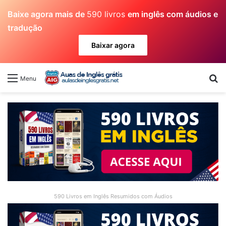
Baixe agora mais de
590 livros
em inglês com áudios e
tradução
Baixar agora
Pr
Menu
590 Livros em Inglês Resumidos com Áudios