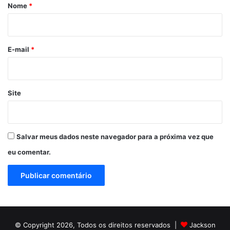
r
Nome
*
i
o
*
E-mail
*
Site
Salvar meus dados neste navegador para a próxima vez que
eu comentar.
© Copyright 2026, Todos os direitos reservados |
Jackson