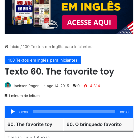
Início
/
100 Textos em Inglês para Iniciantes
100 Textos em Inglês para Iniciantes
Texto 60. The favorite toy
Jackson Roger
ago 14, 2015
0
14.314
1 minuto de leitura
Tocador
00:00
00:00
de
60. The favorite toy
60. O brinquedo favorito
áudio
This is Juliet.She is