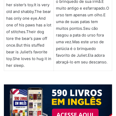
o brinquedo de sua irmã.É
her sister’s toy.It is very
muito antigo e esfarrapado.O
old and shabby.The bear
urso tem apenas um olho.E
has only one eye.And
uma de suas patas tem
one of his paws has a lot
muitos pontos.Seu cão
of stitches.Their dog
rasgou a pata do urso fora
tore the bear’s paw off
uma vez.Mas este urso de
once.But this stuffed
pelúcia é o brinquedo
bear is Juliet’s favorite
favorito de Juliet.Ela adora
toy.She loves to hug it in
abraçá-lo em seu descanso.
her sleep.