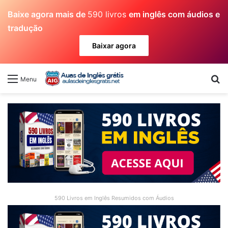
Baixe agora mais de
590 livros
em inglês com áudios e
tradução
Baixar agora
Pr
Menu
590 Livros em Inglês Resumidos com Áudios