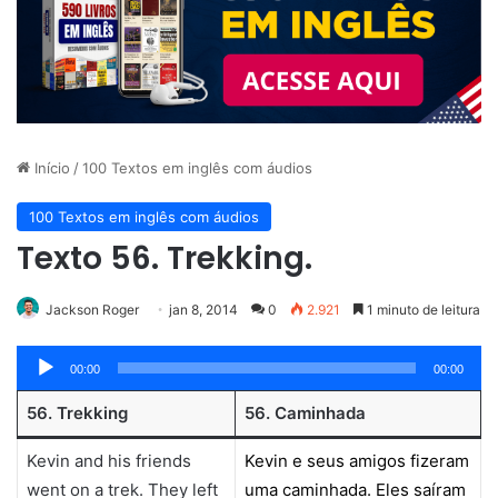
Início
/
100 Textos em inglês com áudios
100 Textos em inglês com áudios
Texto 56. Trekking.
Jackson Roger
jan 8, 2014
0
2.921
1 minuto de leitura
Tocador
00:00
00:00
de
56. Trekking
56. Caminhada
áudio
Kevin and his friends
Kevin e seus amigos fizeram
went on a trek. They left
uma caminhada. Eles saíram