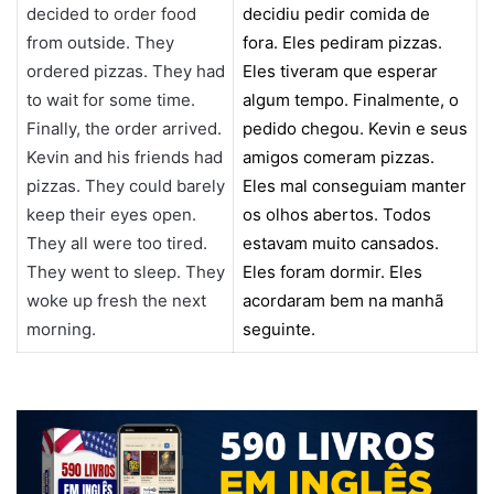
decided to order food
decidiu pedir comida de
from outside. They
fora. Eles pediram pizzas.
ordered pizzas. They had
Eles tiveram que esperar
to wait for some time.
algum tempo. Finalmente, o
Finally, the order arrived.
pedido chegou. Kevin e seus
Kevin and his friends had
amigos comeram pizzas.
pizzas. They could barely
Eles mal conseguiam manter
keep their eyes open.
os olhos abertos. Todos
They all were too tired.
estavam muito cansados.
They went to sleep. They
Eles foram dormir. Eles
woke up fresh the next
acordaram bem na manhã
morning.
seguinte.