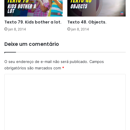
Texto 79. Kids bother a lot.
Texto 48. Objects.
jan 8, 2014
jan 8, 2014
Deixe um comentário
O seu endereço de e-mail não será publicado.
Campos
obrigatórios são marcados com
*
C
o
m
e
n
t