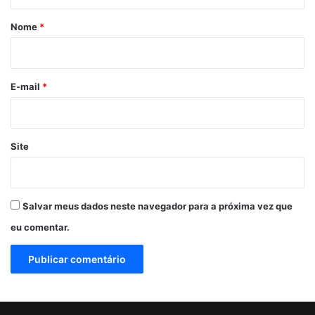
á
r
Nome
*
i
o
*
E-mail
*
Site
Salvar meus dados neste navegador para a próxima vez que
eu comentar.