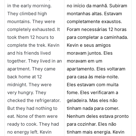
in the early morning.
no início da manhã. Subiram
They climbed high
montanhas altas. Estavam
mountains. They were
completamente exaustos.
completely exhausted. It
Foram necessárias 12 horas
took them 12 hours to
para completar a caminhada.
complete the trek. Kevin
Kevin e seus amigos
and his friends lived
moravam juntos. Eles
together. They lived in an
moravam em um
apartment. They came
apartamento. Eles voltaram
back home at 12
para casa às meia-noite.
midnight. They were
Eles estavam com muita
very hungry. They
fome. Eles verificaram a
checked the refrigerator.
geladeira. Mas eles não
But they had nothing to
tinham nada para comer.
eat. None of them were
Nenhum deles estava pronto
ready to cook. They had
para cozinhar. Eles não
no energy left. Kevin
tinham mais energia. Kevin