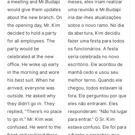
a meeting and Mr.Budapi
meses, eles iriam realizar
would give them updates
uma reunião e Mr.Budapi
about the new branch. On
iria dar-lhes atualizações
the opening day, Mr. Kim
sobre o novo ramo. No dia
decided to hold a party
da abertura, Kim decidiu
for all employees. The
fazer uma festa para todos
party would be
os funcionários. A festa
celebrated at the new
seria celebrada no novo
office. He woke up early
escritório. Ele acordou de
in the morning and wore
manhã cedo e usou seu
his best suit. When he
melhor terno. Quando ele
arrived, everyone was
chegou, todos estavam lá
outside. He asked why
fora. Ele perguntou por que
they didn’t go in. They
eles não entraram. Eles
replied, “There’s no place
responderam: “Não há lugar
to go in.” Mr. Kim was
para entrar.” O Sr. Kim
confused. He went to the
estava confuso. Ele foi para
front and realized there
a frente e percebeu que