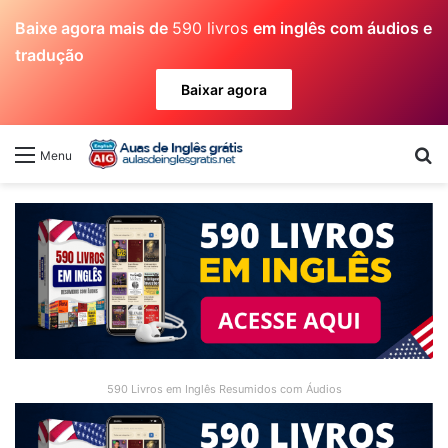
Baixe agora mais de
590 livros
em inglês com áudios e
tradução
Baixar agora
Pr
Menu
590 Livros em Inglês Resumidos com Áudios