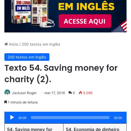
Início
/
200 textos em Inglês
200 textos em Inglês
Texto 54. Saving money for
charity (2).
Jackson Roger
mar 17, 2016
0
5.066
1 minuto de leitura
Tocador
00:00
00:00
de
54. Saving money for
54. Economia de dinheiro
áudio