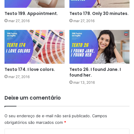
Texto 199. Appointment.
Texto 178. Only 30 minutes.
mar 27, 2016
mar 27, 2016
Texto 174. I love colors.
Texto 26. I found Jane. I
found her.
mar 27, 2016
mar 13, 2016
Deixe um comentário
O seu endereço de e-mail não será publicado.
Campos
obrigatórios são marcados com
*
C