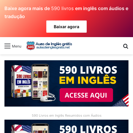
Baixe agora mais de
590 livros
em inglês com áudios e
tradução
Baixar agora
Pr
Menu
590 Livros em Inglês Resumidos com Áudios