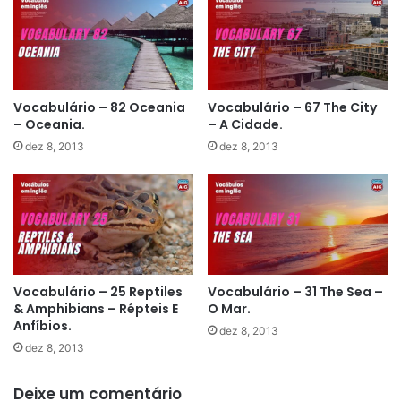
Vocabulário – 82 Oceania
Vocabulário – 67 The City
– Oceania.
– A Cidade.
dez 8, 2013
dez 8, 2013
Vocabulário – 25 Reptiles
Vocabulário – 31 The Sea –
& Amphibians – Répteis E
O Mar.
Anfíbios.
dez 8, 2013
dez 8, 2013
Deixe um comentário