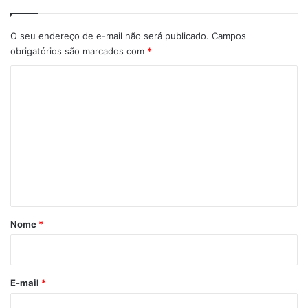
O seu endereço de e-mail não será publicado.
Campos
obrigatórios são marcados com
*
C
o
m
e
n
t
á
r
Nome
*
i
o
*
E-mail
*