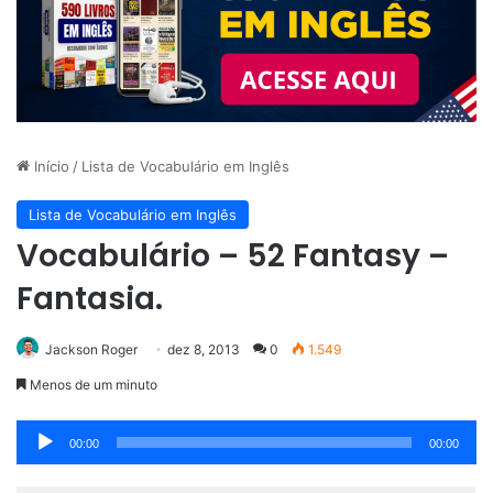
Início
/
Lista de Vocabulário em Inglês
Lista de Vocabulário em Inglês
Vocabulário – 52 Fantasy –
Fantasia.
Jackson Roger
dez 8, 2013
0
1.549
Menos de um minuto
Tocador
00:00
00:00
de
áudio