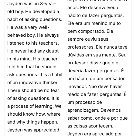
Jayden was an 8-year-
anos. Ele desenvolveu o
old boy. He developed a
hábito de fazer perguntas.
habit of asking questions.
Ele era um menino muito
He was a very well-
bem comportado. Ele
behaved boy. He always
sempre ouviu seus
listened to his teachers.
professores. Ele nunca teve
He never had any doubt
dúvidas em sua mente. Seu
in his mind. His teacher
professor disse que ele
told him that he should
deveria fazer perguntas. É
ask questions. It is a habit
um hábito de um pensador
of an innovative thinker.
inovador. Não deve haver
There should be no fear
medo de fazer perguntas. É
of asking questions. It is
um processo de
a process of learning. We
aprendizagem. Devemos
should know how, where
saber como, onde e por que
and why things happen.
as coisas acontecem.
Jayden was appreciated
Jayden era apreciado por