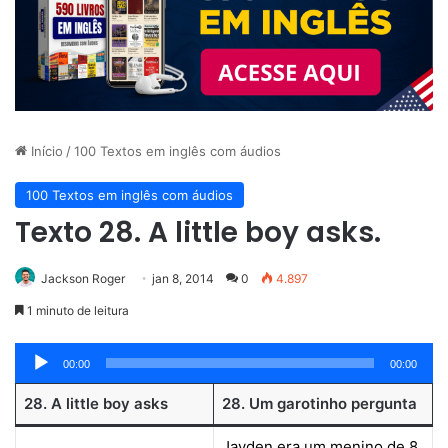
Início
/
100 Textos em inglês com áudios
100 Textos em inglês com áudios
Texto 28. A little boy asks.
Jackson Roger
jan 8, 2014
0
4.897
1 minuto de leitura
Tocador
00:00
00:00
de
28. A little boy asks
28. Um garotinho pergunta
áudio
Jayden era um menino de 8