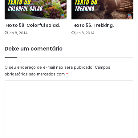
Texto 59. Colorful salad.
Texto 56. Trekking.
jan 8, 2014
jan 8, 2014
Deixe um comentário
O seu endereço de e-mail não será publicado.
Campos
obrigatórios são marcados com
*
C
o
m
e
n
t