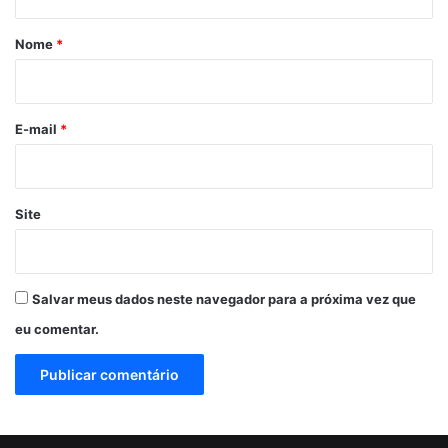
á
r
Nome
*
i
o
*
E-mail
*
Site
Salvar meus dados neste navegador para a próxima vez que
eu comentar.