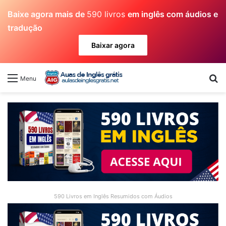
Baixe agora mais de
590 livros
em inglês com áudios e
tradução
Baixar agora
Pr
Menu
590 Livros em Inglês Resumidos com Áudios