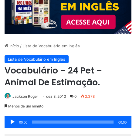
Início
/
Lista de Vocabulário em Inglês
Lista de Vocabulário em Inglês
Vocabulário – 24 Pet –
Animal De Estimação.
Jackson Roger
dez 8, 2013
0
2.378
Menos de um minuto
Tocador
00:00
00:00
de
áudio