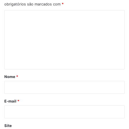
obrigatórios são marcados com
*
C
o
m
e
n
t
á
r
Nome
*
i
o
*
E-mail
*
Site