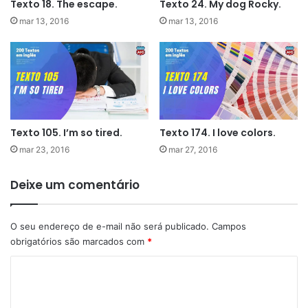
Texto 18. The escape.
Texto 24. My dog Rocky.
mar 13, 2016
mar 13, 2016
Texto 105. I’m so tired.
Texto 174. I love colors.
mar 23, 2016
mar 27, 2016
Deixe um comentário
O seu endereço de e-mail não será publicado.
Campos
obrigatórios são marcados com
*
C
o
m