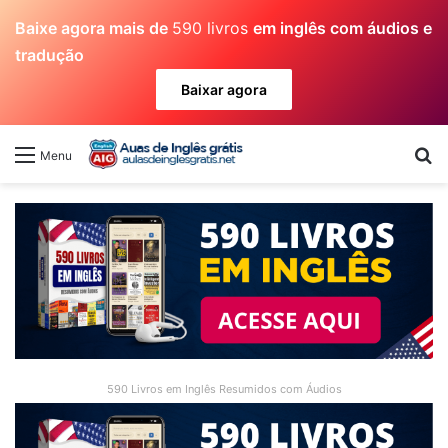
Baixe agora mais de
590 livros
em inglês com áudios e
tradução
Baixar agora
Pr
Menu
590 Livros em Inglês Resumidos com Áudios