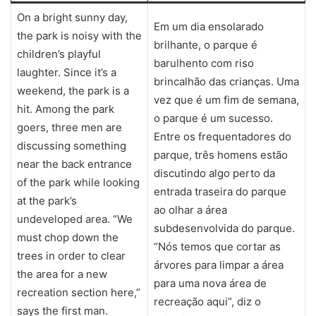
On a bright sunny day,
Em um dia ensolarado
the park is noisy with the
brilhante, o parque é
children’s playful
barulhento com riso
laughter. Since it’s a
brincalhão das crianças. Uma
weekend, the park is a
vez que é um fim de semana,
hit. Among the park
o parque é um sucesso.
goers, three men are
Entre os frequentadores do
discussing something
parque, três homens estão
near the back entrance
discutindo algo perto da
of the park while looking
entrada traseira do parque
at the park’s
ao olhar a área
undeveloped area. “We
subdesenvolvida do parque.
must chop down the
“Nós temos que cortar as
trees in order to clear
árvores para limpar a área
the area for a new
para uma nova área de
recreation section here,”
recreação aqui”, diz o
says the first man.