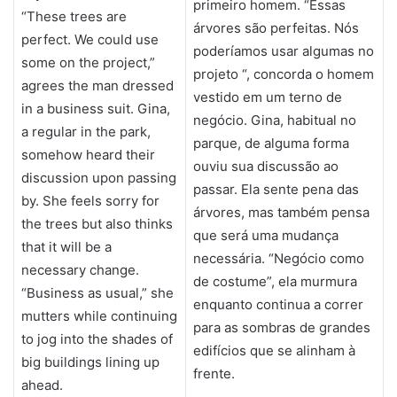
primeiro homem. “Essas
“These trees are
árvores são perfeitas. Nós
perfect. We could use
poderíamos usar algumas no
some on the project,”
projeto “, concorda o homem
agrees the man dressed
vestido em um terno de
in a business suit. Gina,
negócio. Gina, habitual no
a regular in the park,
parque, de alguma forma
somehow heard their
ouviu sua discussão ao
discussion upon passing
passar. Ela sente pena das
by. She feels sorry for
árvores, mas também pensa
the trees but also thinks
que será uma mudança
that it will be a
necessária. “Negócio como
necessary change.
de costume”, ela murmura
“Business as usual,” she
enquanto continua a correr
mutters while continuing
para as sombras de grandes
to jog into the shades of
edifícios que se alinham à
big buildings lining up
frente.
ahead.