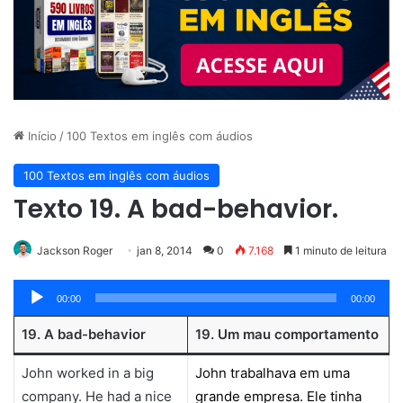
Início
/
100 Textos em inglês com áudios
100 Textos em inglês com áudios
Texto 19. A bad-behavior.
Jackson Roger
jan 8, 2014
0
7.168
1 minuto de leitura
Tocador
00:00
00:00
de
19. A bad-behavior
19. Um mau comportamento
áudio
John worked in a big
John trabalhava em uma
company. He had a nice
grande empresa. Ele tinha