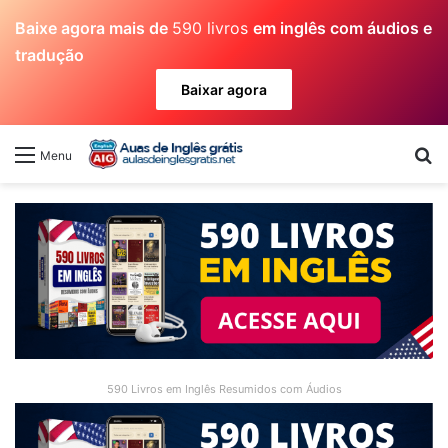
Baixe agora mais de
590 livros
em inglês com áudios e
tradução
Baixar agora
Pr
Menu
590 Livros em Inglês Resumidos com Áudios