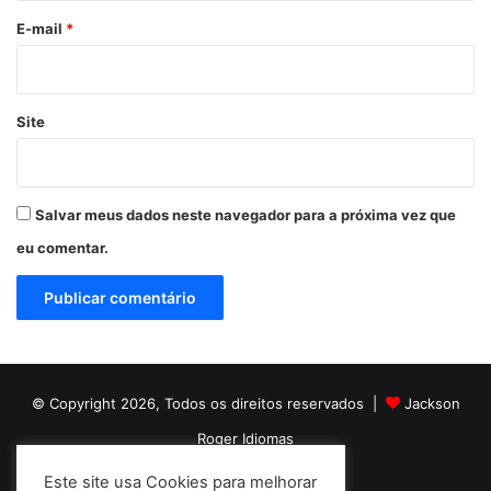
*
E-mail
*
Site
Salvar meus dados neste navegador para a próxima vez que
eu comentar.
© Copyright 2026, Todos os direitos reservados |
Jackson
Roger Idiomas
Este site usa Cookies para melhorar