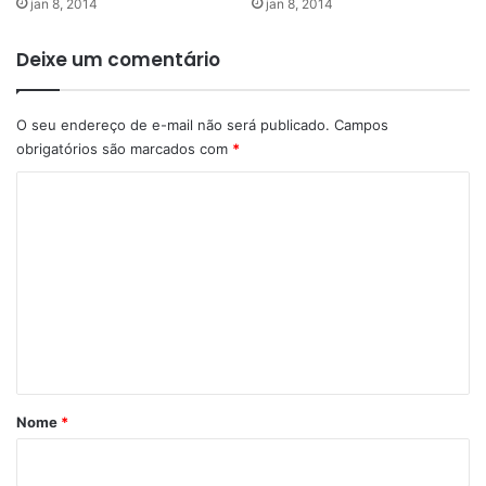
jan 8, 2014
jan 8, 2014
Deixe um comentário
O seu endereço de e-mail não será publicado.
Campos
obrigatórios são marcados com
*
C
o
m
e
n
t
á
r
Nome
*
i
o