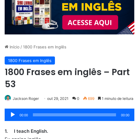
Início
/
1800 Frases em Inglês
1800 Frases em Inglês
1800 Frases em inglês – Part
53
Jackson Roger
out 29, 2021
0
699
1 minuto de leitura
Tocador
00:00
00:00
de
áudio
1. I teach English.