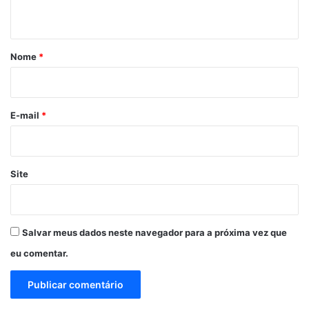
t
á
r
Nome
*
i
o
*
E-mail
*
Site
Salvar meus dados neste navegador para a próxima vez que
eu comentar.