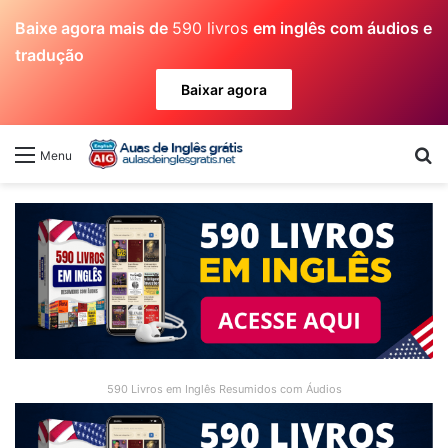
Baixe agora mais de
590 livros
em inglês com áudios e
tradução
Baixar agora
Pr
Menu
590 Livros em Inglês Resumidos com Áudios