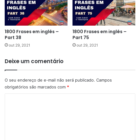
1800 Frases em inglês –
1800 Frases em inglês –
Part 38
Part 75
out 29, 2021
out 29, 2021
Deixe um comentário
O seu endereço de e-mail não será publicado.
Campos
obrigatórios são marcados com
*
C
o
m
e
n