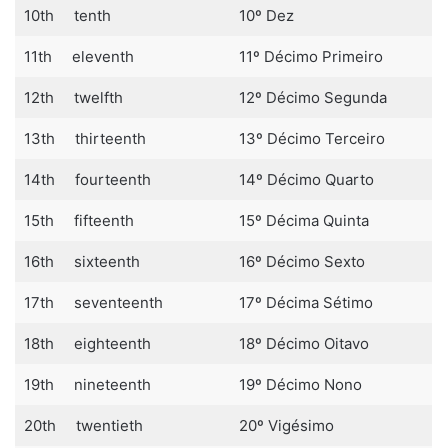
10th tenth
10º Dez
11th eleventh
11º Décimo Primeiro
12th twelfth
12º Décimo Segunda
13th thirteenth
13º Décimo Terceiro
14th fourteenth
14º Décimo Quarto
15th fifteenth
15º Décima Quinta
16th sixteenth
16º Décimo Sexto
17th seventeenth
17º Décima Sétimo
18th eighteenth
18º Décimo Oitavo
19th nineteenth
19º Décimo Nono
20th twentieth
20º Vigésimo