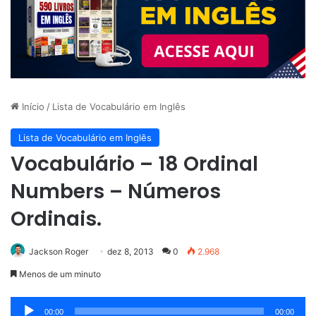
Início
/
Lista de Vocabulário em Inglês
Lista de Vocabulário em Inglês
Vocabulário – 18 Ordinal
Numbers – Números
Ordinais.
Jackson Roger
dez 8, 2013
0
2.968
Menos de um minuto
Tocador
00:00
00:00