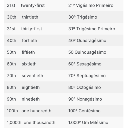
21st twenty-first
21º Vigésimo Primeiro
30th thirtieth
30º Trigésimo
31st thirty-first
31º Trigésimo Primeiro
40th fortieth
40º Quadragésimo
50th fiftieth
50 Quinquagésimo
60th sixtieth
60º Sexagésimo
70th seventieth
70º Septuagésimo
80th eightieth
80º Octogésimo
90th ninetieth
90º Nonagésimo
100th one hundredth
100º Centésimo
1,000th one thousandth
1.000º Um Milésimo