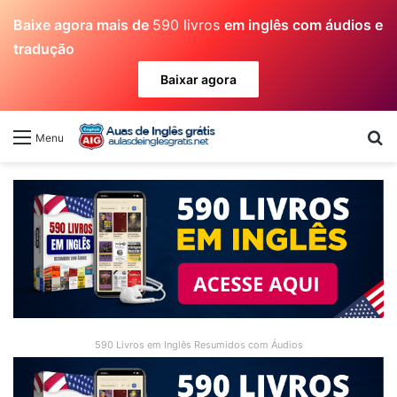
Baixe agora mais de
590 livros
em inglês com áudios e
tradução
Baixar agora
Pr
Menu
590 Livros em Inglês Resumidos com Áudios