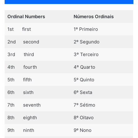
de
áudio
Ordinal Numbers
Números Ordinais
1st first
1º Primeiro
2nd second
2º Segundo
3rd third
3º Terceiro
4th fourth
4º Quarto
5th fifth
5º Quinto
6th sixth
6º Sexta
7th seventh
7º Sétimo
8th eighth
8º Oitavo
9th ninth
9º Nono