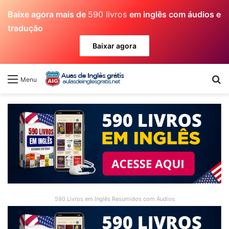
Baixe agora mais de
590 livros
em inglês com áudios e
tradução
Baixar agora
Pr
Menu
590 Livros em Inglês Resumidos com Áudios