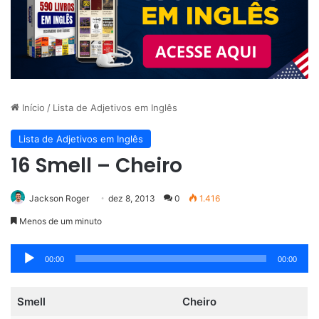
Início
/
Lista de Adjetivos em Inglês
Lista de Adjetivos em Inglês
16 Smell – Cheiro
Jackson Roger
dez 8, 2013
0
1.416
Menos de um minuto
Tocador
00:00
00:00
de
áudio
Smell
Cheiro