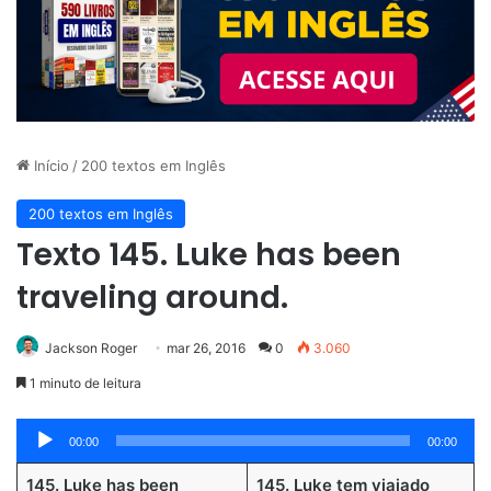
Início
/
200 textos em Inglês
200 textos em Inglês
Texto 145. Luke has been
traveling around.
Jackson Roger
mar 26, 2016
0
3.060
1 minuto de leitura
Tocador
00:00
00:00
de
145. Luke has been
145. Luke tem viajado
áudio