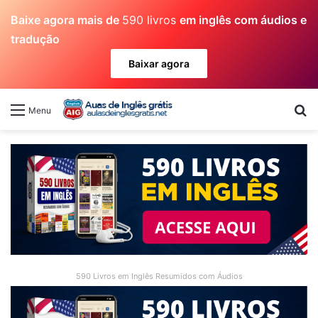
Baixe agora mais de
590 livros
em inglês com áudios e
tradução
Baixar agora
Pr
Menu
590 Livros em Inglês Resumidos com Áudios