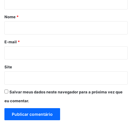
á
r
Nome
*
i
o
*
E-mail
*
Site
Salvar meus dados neste navegador para a próxima vez que
eu comentar.