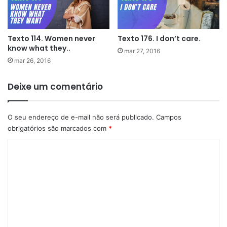
Texto 114. Women never
Texto 176. I don’t care.
know what they..
mar 27, 2016
mar 26, 2016
Deixe um comentário
O seu endereço de e-mail não será publicado.
Campos
obrigatórios são marcados com
*
C
o
m
e
n
t