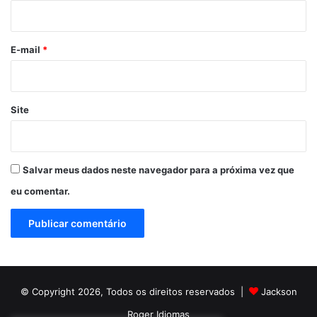
i
o
*
E-mail
*
Site
Salvar meus dados neste navegador para a próxima vez que
eu comentar.
© Copyright 2026, Todos os direitos reservados |
Jackson
Roger Idiomas