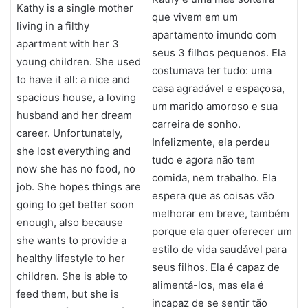
Kathy is a single mother
que vivem em um
living in a filthy
apartamento imundo com
apartment with her 3
seus 3 filhos pequenos. Ela
young children. She used
costumava ter tudo: uma
to have it all: a nice and
casa agradável e espaçosa,
spacious house, a loving
um marido amoroso e sua
husband and her dream
carreira de sonho.
career. Unfortunately,
Infelizmente, ela perdeu
she lost everything and
tudo e agora não tem
now she has no food, no
comida, nem trabalho. Ela
job. She hopes things are
espera que as coisas vão
going to get better soon
melhorar em breve, também
enough, also because
porque ela quer oferecer um
she wants to provide a
estilo de vida saudável para
healthy lifestyle to her
seus filhos. Ela é capaz de
children. She is able to
alimentá-los, mas ela é
feed them, but she is
incapaz de se sentir tão