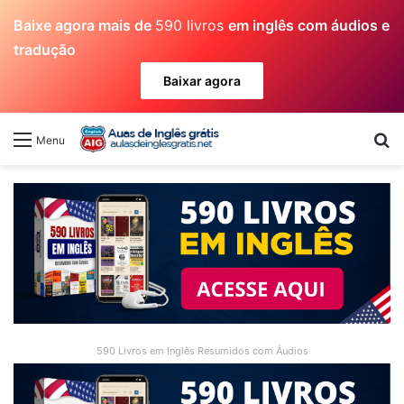
Baixe agora mais de
590 livros
em inglês com áudios e
tradução
Baixar agora
Pr
Menu
590 Livros em Inglês Resumidos com Áudios