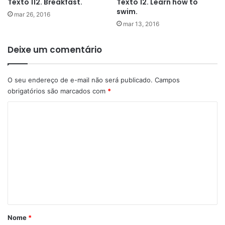
Texto 112. Breakfast.
Texto 12. Learn how to
swim.
mar 26, 2016
mar 13, 2016
Deixe um comentário
O seu endereço de e-mail não será publicado.
Campos
obrigatórios são marcados com
*
C
o
m
e
n
t
á
r
Nome
*