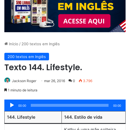
Início
/
200 textos em Inglês
200 textos em Inglês
Texto 144. Lifestyle.
Jackson Roger
mar 26, 2016
0
3.796
1 minuto de leitura
Tocador
00:00
00:00
de
144. Lifestyle
144. Estilo de vida
áudio
Kathy é uma mãe solteira