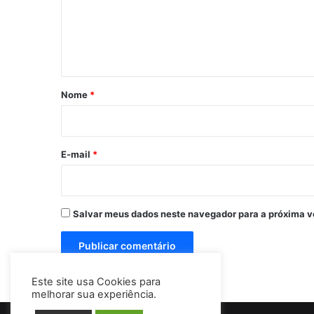
e
n
t
á
r
Nome
*
i
o
*
E-mail
*
Salvar meus dados neste navegador para a próxima v
Este site usa Cookies para
melhorar sua experiência.