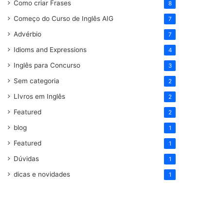
Como criar Frases
8
Começo do Curso de Inglês AIG
7
Advérbio
7
Idioms and Expressions
4
Inglês para Concurso
3
Sem categoria
2
LIvros em Inglês
2
Featured
2
blog
1
Featured
1
Dúvidas
1
dicas e novidades
1