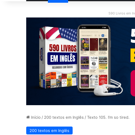
590 Livros em I
Início
/
200 textos em Inglês
/
Texto 105. I’m so tired.
200 textos em Inglês