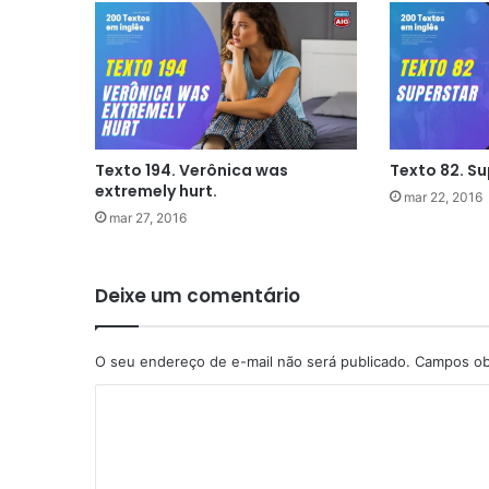
Texto 194. Verônica was
Texto 82. Su
extremely hurt.
mar 22, 2016
mar 27, 2016
Deixe um comentário
O seu endereço de e-mail não será publicado.
Campos ob
C
o
m