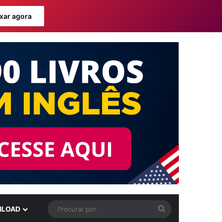
xar agora
Procurar
LOAD