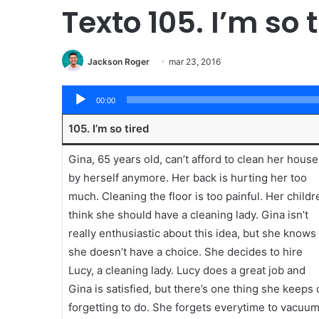
Texto 105. I’m so t
Jackson Roger
mar 23, 2016
Tocador
00:00
de
105. I’m so tired
áudio
Gina, 65 years old, can’t afford to clean her house
by herself anymore. Her back is hurting her too
much. Cleaning the floor is too painful. Her childr
think she should have a cleaning lady. Gina isn’t
really enthusiastic about this idea, but she knows
she doesn’t have a choice. She decides to hire
Lucy, a cleaning lady. Lucy does a great job and
Gina is satisfied, but there’s one thing she keeps 
forgetting to do. She forgets everytime to vacuu