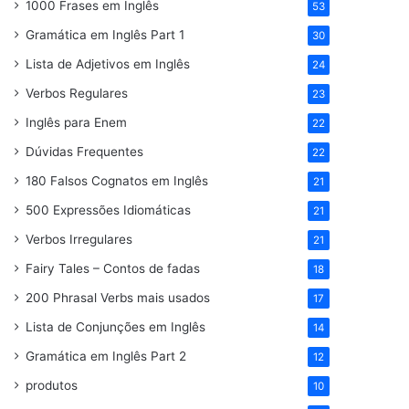
1000 Frases em Inglês
53
Gramática em Inglês Part 1
30
Lista de Adjetivos em Inglês
24
Verbos Regulares
23
Inglês para Enem
22
Dúvidas Frequentes
22
180 Falsos Cognatos em Inglês
21
500 Expressões Idiomáticas
21
Verbos Irregulares
21
Fairy Tales – Contos de fadas
18
200 Phrasal Verbs mais usados
17
Lista de Conjunções em Inglês
14
Gramática em Inglês Part 2
12
produtos
10