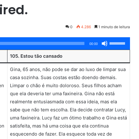
ired.
0
4.286
1 minuto de leitura
Use
00:00
as
105. Estou tão cansado
setas
para
Gina, 65 anos, não pode se dar ao luxo de limpar sua
cima
casa sozinha. Suas costas estão doendo demais.
ou
en
Limpar o chão é muito doloroso. Seus filhos acham
para
que ela deveria ter uma faxineira. Gina não está
baixo
realmente entusiasmada com essa ideia, mas ela
para
sabe que não tem escolha. Ela decide contratar Lucy,
aumentar
uma faxineira. Lucy faz um ótimo trabalho e Gina está
ou
on
satisfeita, mas há uma coisa que ela continua
diminuir
m
esquecendo de fazer. Ela esquece toda vez de
o